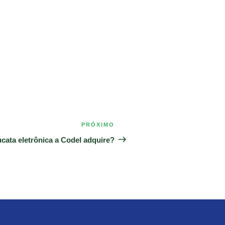
PRÓXIMO
Próximo
post
ucata eletrônica a Codel adquire?