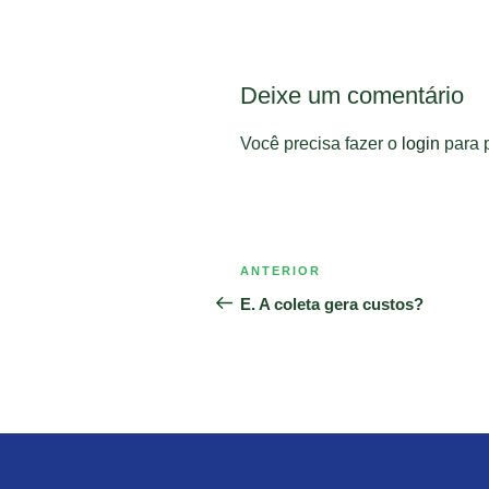
Deixe um comentário
Você precisa fazer o
login
para p
Navegação
Post
ANTERIOR
de
anterior
E. A coleta gera custos?
Post