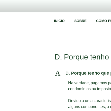
Pular
para
o
conteúdo
CODEL
Codel – Coleta e descarte de eletrônicos
INÍCIO
SOBRE
COMO F
D. Porque tenho 
A
D. Porque tenho que 
Na verdade, pagamos par
condomínios ou imposto
Devido à uma característ
alguns componentes, a e