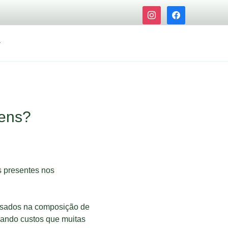
instagram
facebook
tens?
s presentes nos
 pesados na composição de
rando custos que muitas