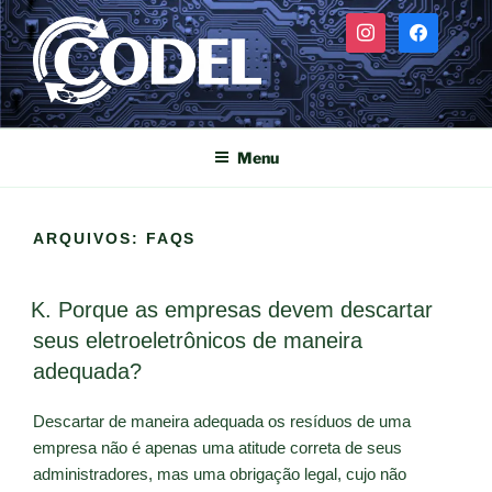
Pular
instagram
facebook
para
o
conteúdo
CODEL
Codel – Coleta e descarte de eletrônicos
Menu
ARQUIVOS:
FAQS
K. Porque as empresas devem descartar
seus eletroeletrônicos de maneira
adequada?
Descartar de maneira adequada os resíduos de uma
empresa não é apenas uma atitude correta de seus
administradores, mas uma obrigação legal, cujo não