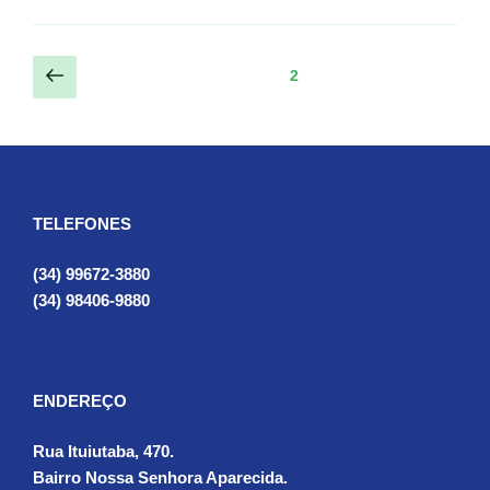
Navegação
Página
Página
2
anterior
por
posts
TELEFONES
(34) 99672-3880
(34) 98406-9880
ENDEREÇO
Rua Ituiutaba, 470.
Bairro Nossa Senhora Aparecida.