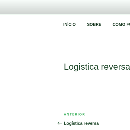
Pular
para
o
conteúdo
CODEL
Codel – Coleta e descarte de eletrônicos
INÍCIO
SOBRE
COMO F
Logistica reversa
Navegação
Post
ANTERIOR
de
anterior
Logística reversa